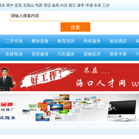
陵水
琼中
定安
五指山
屯昌
澄迈
临高
白沙
昌江
保亭
洋浦
乐东
三沙
二手市场
餐饮美食
教育培训
商务服务
旅游酒店
农林牧渔
美容健身
汽车服务
宠物花卉
票务卡券