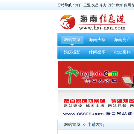
分站导航：
海口
三亚
文昌
东方
万宁
琼海
儋州
网站首页
海南头条
海南房产
婚庆摄影
休闲娱乐
批发采购
网站首页
>> 申请友链