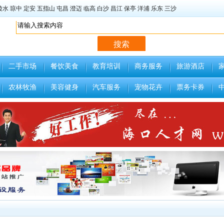
陵水
琼中
定安
五指山
屯昌
澄迈
临高
白沙
昌江
保亭
洋浦
乐东
三沙
二手市场
餐饮美食
教育培训
商务服务
旅游酒店
农林牧渔
美容健身
汽车服务
宠物花卉
票务卡券