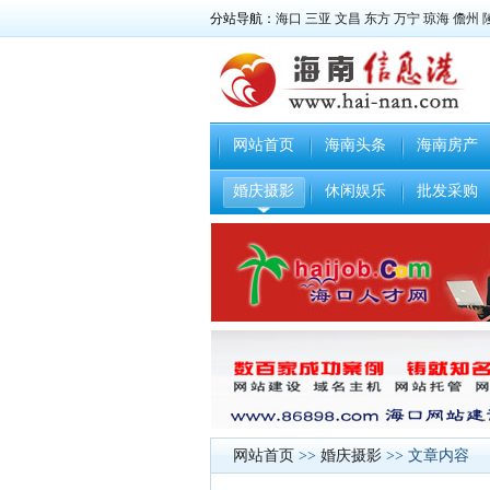
分站导航：
海口
三亚
文昌
东方
万宁
琼海
儋州
网站首页
海南头条
海南房产
婚庆摄影
休闲娱乐
批发采购
网站首页
>>
婚庆摄影
>> 文章内容