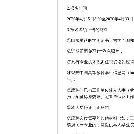
2.报名时间
2020年4月15日8:00至2020年4
3.报名者须上传的材料
①国家承认的学历证书（留学回国和
②近期正面免冠1寸彩色照片；
③具有专业技术职务任职资格的应聘
④登陆中国高等教育学生信息网（http:/
告)；
⑤应聘时已与工作单位建立人事（劳
员，须征得原委培、定向单位及工作
⑥本人身份证（正反面）；
⑦应聘岗位需要的其他材料（如：三
确属同一专业的，需提供本人毕业院