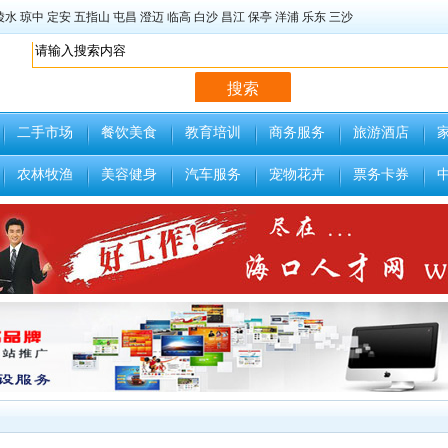
陵水
琼中
定安
五指山
屯昌
澄迈
临高
白沙
昌江
保亭
洋浦
乐东
三沙
二手市场
餐饮美食
教育培训
商务服务
旅游酒店
农林牧渔
美容健身
汽车服务
宠物花卉
票务卡券