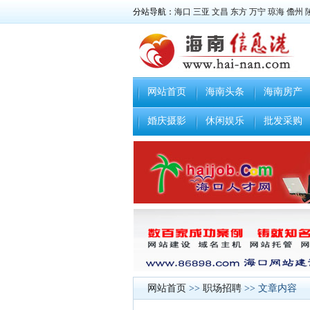
分站导航：
海口
三亚
文昌
东方
万宁
琼海
儋州
网站首页
海南头条
海南房产
婚庆摄影
休闲娱乐
批发采购
网站首页
>>
职场招聘
>> 文章内容