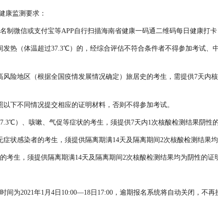
控健康监测要求：
实名制微信或支付宝等APP自行扫描海南省健康一码通二维码每日健康打
间发热（体温超过37.3℃）的，经综合评估不符合条件者不得参加考试、
中高风险地区（根据全国疫情发展情况确定）旅居史的考生，需提供7天内
照以下不同情况提交相应的证明材料，否则不得参加考试。
37.3℃）、咳嗽、气促等症状的考生，须提供7天内1次核酸检测结果阴性
或无症状感染者的考生，须提供隔离期满14天及隔离期间2次核酸检测结果
史的考生，须提供隔离期满14天及隔离期间2次核酸检测结果均为阴性的证
为2021年1月4日10:00—18日17:00，逾期报名系统将自动关闭，不