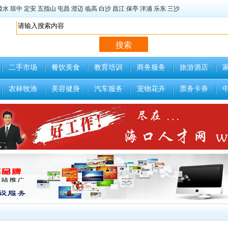
陵水
琼中
定安
五指山
屯昌
澄迈
临高
白沙
昌江
保亭
洋浦
乐东
三沙
二手市场
餐饮美食
教育培训
商务服务
旅游酒店
农林牧渔
美容健身
汽车服务
宠物花卉
票务卡券