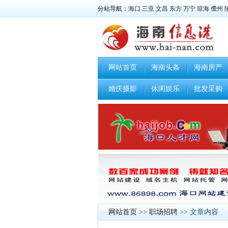
分站导航：
海口
三亚
文昌
东方
万宁
琼海
儋州
网站首页
海南头条
海南房产
婚庆摄影
休闲娱乐
批发采购
网站首页
>>
职场招聘
>> 文章内容