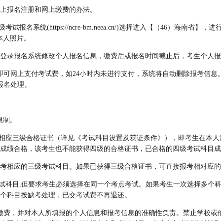
上报名注册和网上缴费的办法。
报名系统(https://ncre-bm.neea.cn/)选择进入【（46）海南
本人照片。
登录报名系统修改个人报名信息，缴费后或报名时间截止后，考生个人报
可网上支付考试费，如24小时内未进行支付，系统将自动删除报考信息。考生
报名处理。
限制。
得相应三级合格证书（详见《考试科目设置及获证条件》），即考生在本
成绩合格，该考生也不能获得四级的合格证书，已合格的四级考试科目成
考相应的三级考试科目。如果已获得三级合格证书，可直接报考相对应的
考试科目,但要求考生必须选择在同一个考点考试。如果考生一次选择多个
个科目按缺考处理，已交考试费不再退还。
缴费，并对本人所填报的个人信息和报考信息的准确性负责。禁止学校或