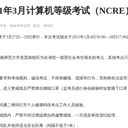
21年3月计算机等级考试（NCR
局 作者：海南省考试局 阅读：4968次
于3月27日—29日举行，本次考试报名于2021年1月4日10:00—18日1
南师范大学龙昆南校区为全省统一接受社会考生报名的考点，其他考点只
理要求和考场规则，诚信考试，不得有瞒报、谎报等行为，否则将依法追究
），进入警戒线后严禁擅自摘除口罩（监考员进行身份核验时短暂摘下口
一码通二维码打开个人健康码供考点工作人员核验。
警戒线内，严禁不经过测温擅自跨越警戒线，一旦违反将按违纪处理。
须排队并保持适当安全距离（间隔不低于1米）。